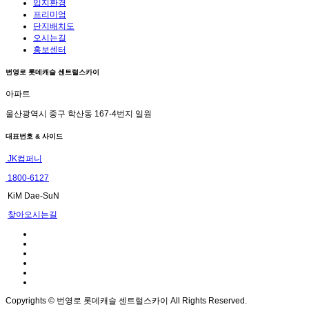
입지환경
프리미엄
단지배치도
오시는길
홍보센터
번영로 롯데캐슬 센트럴스카이
아파트
울산광역시 중구 학산동 167-4번지 일원
대표번호 & 사이드
JK컴퍼니
1800-6127
KiM Dae-SuN
찾아오시는길
Copyrights © 번영로 롯데캐슬 센트럴스카이 All Rights Reserved.