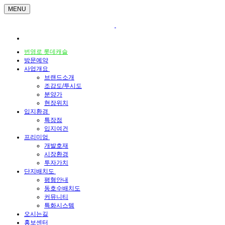
MENU
번영로 롯데캐슬
방문예약
사업개요
브랜드소개
조감도/투시도
분양가
현장위치
입지환경
특장점
입지여건
프리미엄
개발호재
시장환경
투자가치
단지배치도
평형안내
동호수배치도
커뮤니티
특화시스템
오시는길
홍보센터