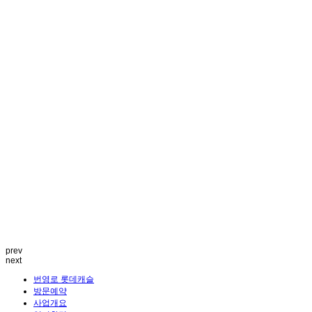
prev
next
번영로 롯데캐슬
방문예약
사업개요