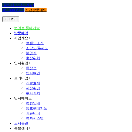
(클릭시 상담사연결)
☎ 1800-6127
사전방문예약
CLOSE
번영로 롯데캐슬
방문예약
사업개요
+
브랜드소개
조감도/투시도
분양가
현장위치
입지환경
+
특장점
입지여건
프리미엄
+
개발호재
시장환경
투자가치
단지배치도
+
평형안내
동호수배치도
커뮤니티
특화시스템
오시는길
홍보센터
+